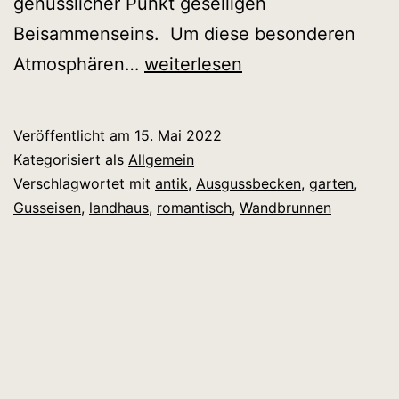
genüsslicher Punkt geselligen
Beisammenseins. Um diese besonderen
Wandbrunnen
Atmosphären…
weiterlesen
aus
Gusseisen
Veröffentlicht am
15. Mai 2022
Kategorisiert als
Allgemein
Verschlagwortet mit
antik
,
Ausgussbecken
,
garten
,
Gusseisen
,
landhaus
,
romantisch
,
Wandbrunnen