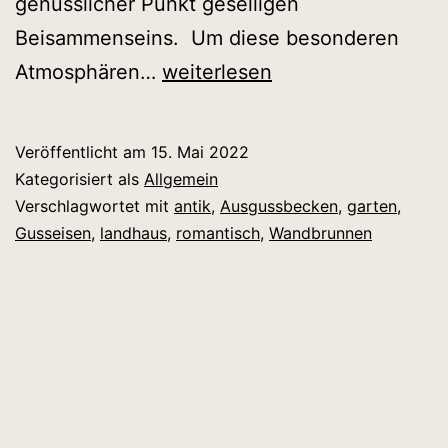
genüsslicher Punkt geselligen
Beisammenseins. Um diese besonderen
Wandbrunnen
Atmosphären…
weiterlesen
aus
Gusseisen
Veröffentlicht am
15. Mai 2022
Kategorisiert als
Allgemein
Verschlagwortet mit
antik
,
Ausgussbecken
,
garten
,
Gusseisen
,
landhaus
,
romantisch
,
Wandbrunnen