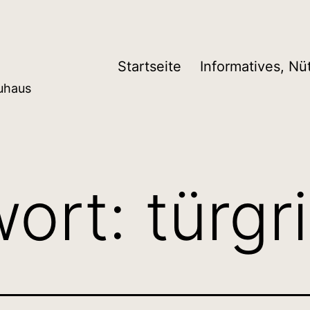
Startseite
Informatives, Nü
auhaus
wort:
türgri