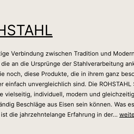
HSTAHL
tige Verbindung zwischen Tradition und Moder
 die an die Ursprünge der Stahlverarbeitung a
sie noch, diese Produkte, die in ihrem ganz be
r einfach unvergleichlich sind. Die ROHSTAHL 
e vielseitig, individuell, modern und gleichzeiti
ändig Beschläge aus Eisen sein können. Was e
ROH
 ist die jahrzehntelange Erfahrung in der…
weit