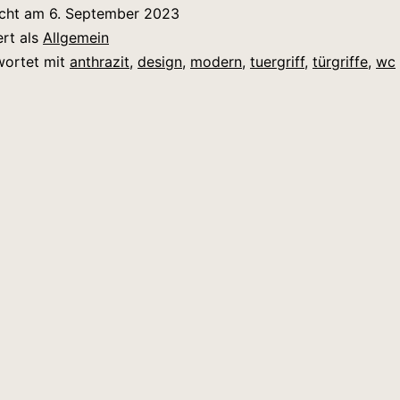
icht am
6. September 2023
ert als
Allgemein
wortet mit
anthrazit
,
design
,
modern
,
tuergriff
,
türgriffe
,
wc