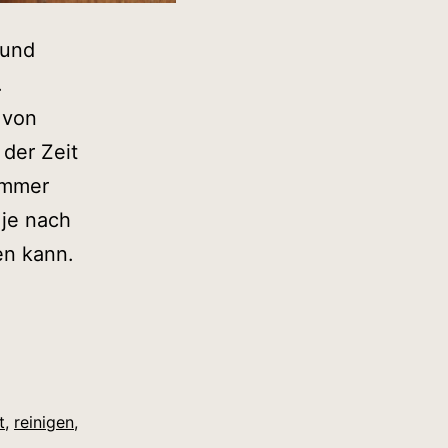
 und
.
 von
 der Zeit
immer
 je nach
en kann.
t
,
reinigen
,