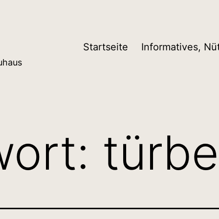
Startseite
Informatives, Nü
auhaus
wort:
türb