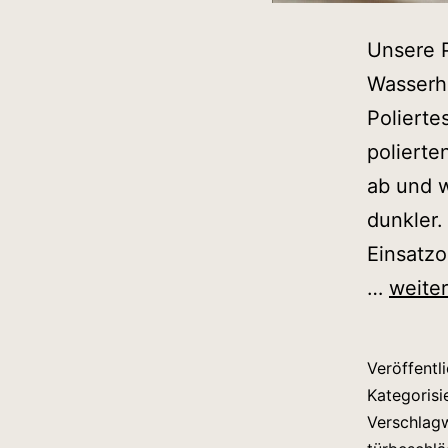
Unsere P
Wasserh
Polierte
polierte
ab und w
dunkler.
Einsatzo
Unser
…
weite
Pflege
Veröffentl
Kategorisi
Verschlag