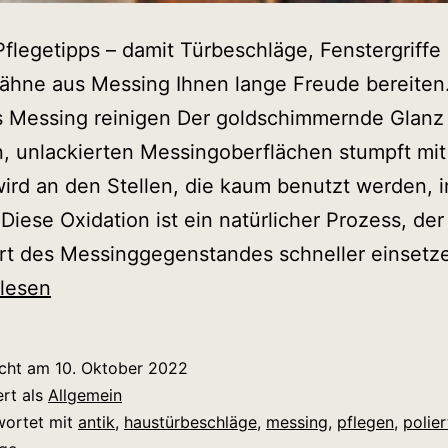
flegetipps – damit Türbeschläge, Fenstergriffe
ähne aus Messing Ihnen lange Freude bereiten
s Messing reinigen Der goldschimmernde Glanz
n, unlackierten Messingoberflächen stumpft mit
ird an den Stellen, die kaum benutzt werden, 
 Diese Oxidation ist ein natürlicher Prozess, der
rt des Messinggegenstandes schneller einsetz
e
rlesen
tipps
icht am
10. Oktober 2022
ert als
Allgemein
wortet mit
antik
,
haustürbeschläge
,
messing
,
pflegen
,
polier