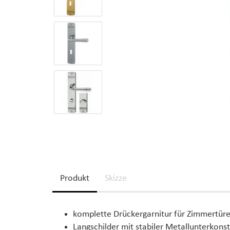
Produkt
Skizze
komplette Drückergarnitur für Zimmertür
Langschilder mit stabiler Metallunterkons