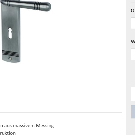
O
W
en aus massivem Messing
truktion