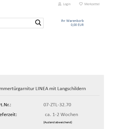
Login
Merkzettel
Suche...
Ihr Warenkorb
0,00 EUR
immertürgarnitur LINEA mit Langschildern
t.Nr.:
07-ZTL-32.70
eferzeit:
ca. 1-2 Wochen
(Ausland abweichend)