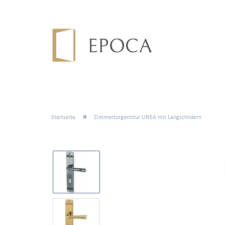
»
Startseite
Zimmertürgarnitur LINEA mit Langschildern