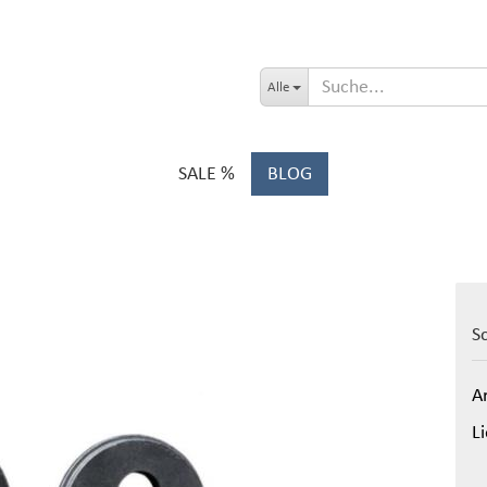
Alle
SALE %
BLOG
S
Ar
Li