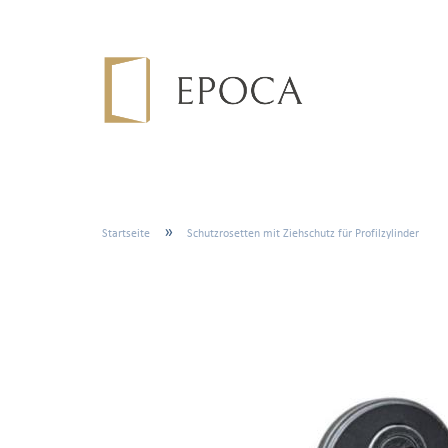
»
Startseite
Schutzrosetten mit Ziehschutz für Profilzylinder