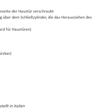
enseite der Haustür verschraubt
ng über dem Schließzylinder, die das Herausziehen des
t
dard für Haustüren)
ürzbar)
tellt in Italien